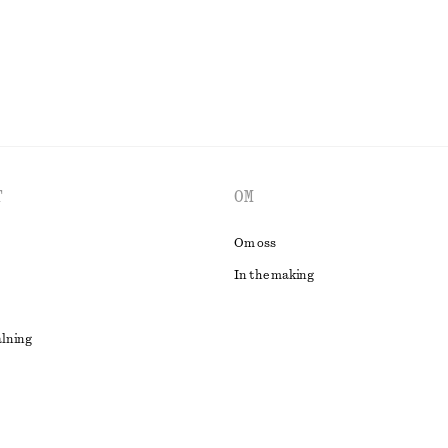
T
OM
Om oss
In the making
alning