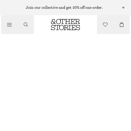
SKRÄDDAT & VÄSTAR
Join our collective and get 10% off one order.
LINNEVÄST
/
550 KR
790 KR
KLÄDER
LAST CHANCE
ROSA
32
34
36
38
40
42
44