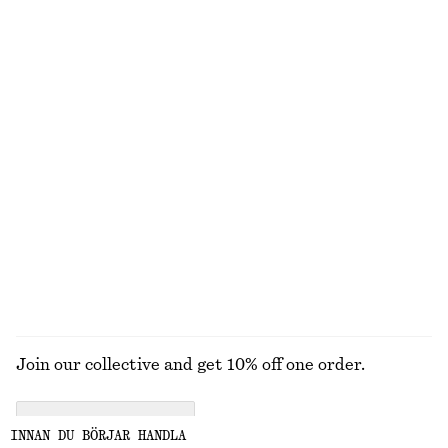
INTE VAD DU LETADE EFTER?
UTFORSKA ANDRA KOLLEKTIONER
STICKAT
KLÄNNINGAR
ACCESSOARER
JACKOR &
KAPPOR
Join our collective and get 10% off one order.
CREATE ACCOUNT
INNAN DU BÖRJAR HANDLA