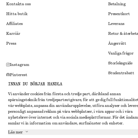
Kontakta oss
Betalning
Hitta butik
Presentkort
Affiliates
Leverans
Karriär
Retur & återbet
Press
Ångerrätt
Vanliga frågor
Storleksguide
Instagram
Studentrabatt
Pinterest
Alternativ tvist
INNAN DU BÖRJAR HANDLA
Facebook
Villkor
Vi använder cookies från första och tredje part, däribland annan
Youtube
spårningsteknik från tredjepartsutgivare, för att ge dig full funktionalite
Medlemsvillkor
TikTok
vår webbplats, anpassa din användarupplevelse, utföra analyser och lever
personligt anpassad reklam på våra webbplatser, i våra appar och i våra
Cookies och data
nyhetsbrev över internet och via sociala medieplattformar. För det ändam
Inställningar fö
samlar vi in information om användare, surfmönster och enheter.
Läs mer
Sekretessmeddel