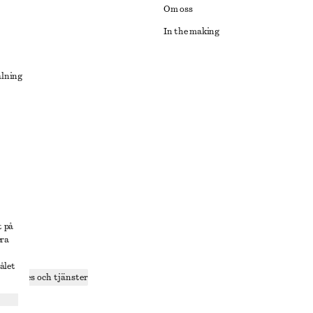
Om oss
In the making
alning
lösning
t på
era
delning
ålet
r cookies och tjänster
ande