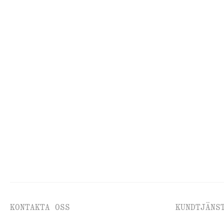
ALL MAKEUP
VE
KONTAKTA OSS
KUNDTJÄNS