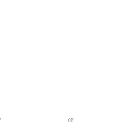
UPPTÄCK MER
RKTYG
ÖGON & BRYN
NAGLAR
T
OM