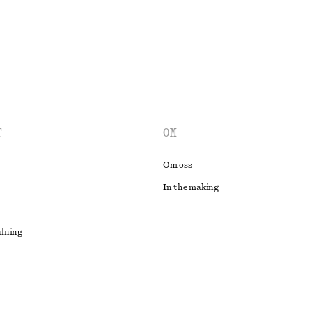
T
OM
Om oss
In the making
alning