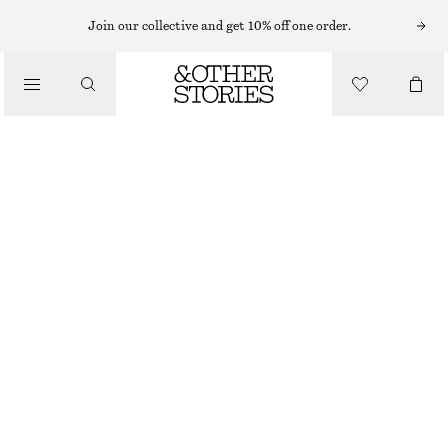
MIDIKLÄNNINGAR
Join our collective and get 10% off one order.
/
KLÄNNINGAR
SKULPTURAL MIDIKLÄNNING MED DRAGSKO
490 KR
990 KR
/
LAST CHANCE
KLÄDER
VIT
32
34
36
38
40
42
44