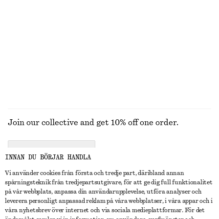
Figurnära linne
T-shirt med rund halsringning
120 kr
220 kr
170 kr
250 kr
Last chance
Last chance
100% bomull
+
1
UTFORSKA ALLA KLÄNNINGAR
Join our collective and get 10% off one order.
CREATE ACCOUNT
INNAN DU BÖRJAR HANDLA
Vi använder cookies från första och tredje part, däribland annan
spårningsteknik från tredjepartsutgivare, för att ge dig full funktionalitet
KONTAKTA OSS
på vår webbplats, anpassa din användarupplevelse, utföra analyser och
leverera personligt anpassad reklam på våra webbplatser, i våra appar och i
Kontakta oss
Instagram
våra nyhetsbrev över internet och via sociala medieplattformar. För det
KUNDTJÄNST