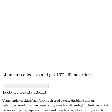
270 kr
1390 kr
100% ekologisk bomull
New
+
10
+
3
Bomullsskjorta med figurnära midja
Croppad barrel-leg byxa
990 kr
990 kr
New
New
100% bomull
UTFORSKA ALLA HÅRACCESSOARER
Join our collective and get 10% off one order.
CREATE ACCOUNT
INNAN DU BÖRJAR HANDLA
Vi använder cookies från första och tredje part, däribland annan
spårningsteknik från tredjepartsutgivare, för att ge dig full funktionalitet
KONTAKTA OSS
på vår webbplats, anpassa din användarupplevelse, utföra analyser och