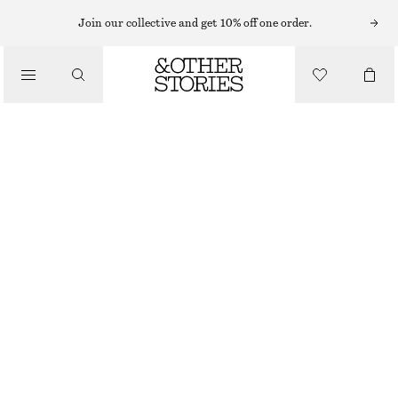
HÅRACCESSOARER
Join our collective and get 10% off one order.
/
SKULPTURAL HÅRKLÄMMA
ACCESSOARER
170 KR
OUT OF STOCK
GULD
ONESIZE
STORLEK