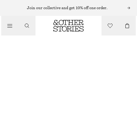
MINIKLÄNNINGAR
Join our collective and get 10% off one order.
/
KLÄNNINGAR
JACQUARDVÄVD MINIKLÄNNING
1090 KR
/
KLÄDER
LJUSBLÅ
32
34
36
38
40
42
44
Storleksguide
STORLEK