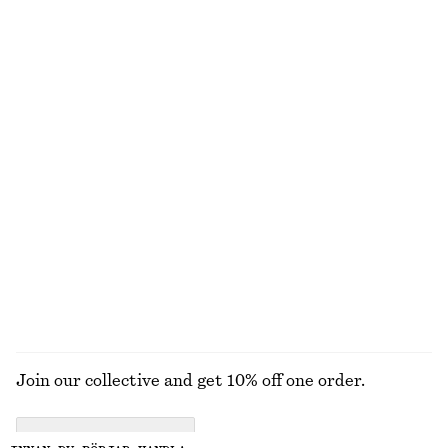
100% bomull
Midiklänning i linne med tvinnat axelband
Utsvängd midiklänning i linne
1090 kr
1090 kr
100% linne
New
100% linne
Sandaler i läder med spännen
V-ringad maxiklänning
1290 kr
1090 kr
New
UTFORSKA ALLA KLÄNNINGAR
Join our collective and get 10% off one order.
CREATE ACCOUNT