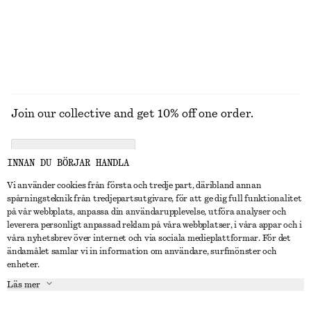
UTFORSKA ALLA SMYCKEN
Join our collective and get 10% off one order.
CREATE ACCOUNT
INNAN DU BÖRJAR HANDLA
Vi använder cookies från första och tredje part, däribland annan
spårningsteknik från tredjepartsutgivare, för att ge dig full funktionalitet
KONTAKTA OSS
på vår webbplats, anpassa din användarupplevelse, utföra analyser och
leverera personligt anpassad reklam på våra webbplatser, i våra appar och i
Kontakta oss
Instagram
våra nyhetsbrev över internet och via sociala medieplattformar. För det
KUNDTJÄNST
ändamålet samlar vi in information om användare, surfmönster och
Hitta butik
Pinterest
enheter.
Betalning
OM
Affiliates
Facebook
Läs mer
Presentkort
Om oss
Karriär
Youtube