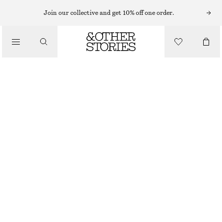
HALSBAND
Join our collective and get 10% off one order.
/
SMYCKEN
HALSBAND MED SNÄCKOR
/
ACCESSOARER
550 KR
SILVER
ONESIZE
STORLEK