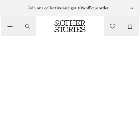
Join our collective and get 10% off one order.
KJOLAR
/
KLÄDER
MINIKJOL I DENIM MED KNYTDETALJ
280 KR
550 KR
LAST CHANCE
MÖRKBLÅ
32
34
36
38
40
42
44