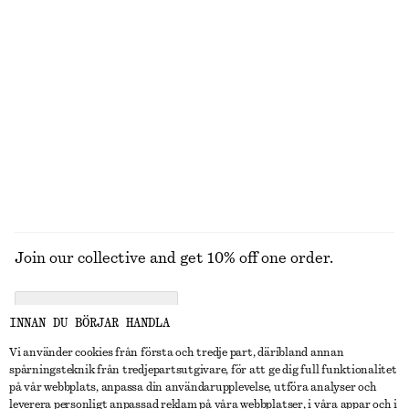
STICKAT
KLÄNNINGAR
ACCESSOARER
JACKOR &
KAPPOR
Join our collective and get 10% off one order.
CREATE ACCOUNT
INNAN DU BÖRJAR HANDLA
Vi använder cookies från första och tredje part, däribland annan
spårningsteknik från tredjepartsutgivare, för att ge dig full funktionalitet
KONTAKTA OSS
på vår webbplats, anpassa din användarupplevelse, utföra analyser och
leverera personligt anpassad reklam på våra webbplatser, i våra appar och i