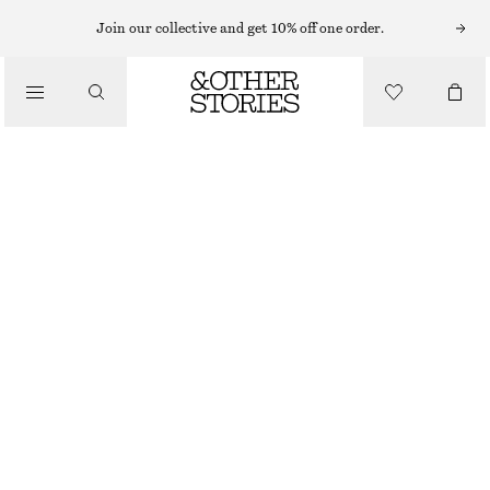
MIDIKLÄNNINGAR
Join our collective and get 10% off one order.
/
KLÄNNINGAR
SKJORTKLÄNNING MED VRIDEN DETALJ
1300 KR
/
OUT OF STOCK
KLÄDER
GRÖN
32
34
36
38
40
42
44