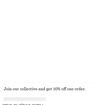
790 kr
990 kr
New
New
Cardigan i ull och bomull med lös passform
Jeans med avsmalnande ben
790 kr
990 kr
New
+
1
Ull-bomull
Ribbad t-shirt
Ovala solglasögon
270 kr
370 kr
+
5
+
1
UTFORSKA ALLA KLÄNNINGAR
Join our collective and get 10% off one order.
CREATE ACCOUNT