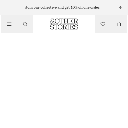
MIDIKLÄNNINGAR
Join our collective and get 10% off one order.
/
KLÄNNINGAR
MÖNSTRAD MIDIKLÄNNING I SIDEN OCH BOMULL
550 KR
1390 KR
/
LAST CHANCE
KLÄDER
LILA/RANDIG
XS
S
M
L