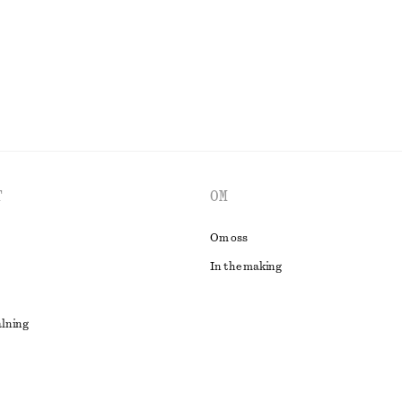
UTFORSKA ALLA KLÄNNINGAR
T
OM
Om oss
In the making
alning