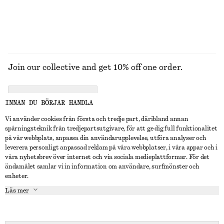
UTFORSKA ALLA HATTAR, KEPSAR OCH MÖSSOR
Join our collective and get 10% off one order.
CREATE ACCOUNT
INNAN DU BÖRJAR HANDLA
Vi använder cookies från första och tredje part, däribland annan
spårningsteknik från tredjepartsutgivare, för att ge dig full funktionalitet
KONTAKTA OSS
på vår webbplats, anpassa din användarupplevelse, utföra analyser och
leverera personligt anpassad reklam på våra webbplatser, i våra appar och i
Kontakta oss
Instagram
våra nyhetsbrev över internet och via sociala medieplattformar. För det
KUNDTJÄNST
ändamålet samlar vi in information om användare, surfmönster och
Hitta butik
Pinterest
enheter.
Betalning
OM
Affiliates
Facebook
Läs mer
Presentkort
Om oss
Karriär
Youtube
Leverans
In the making