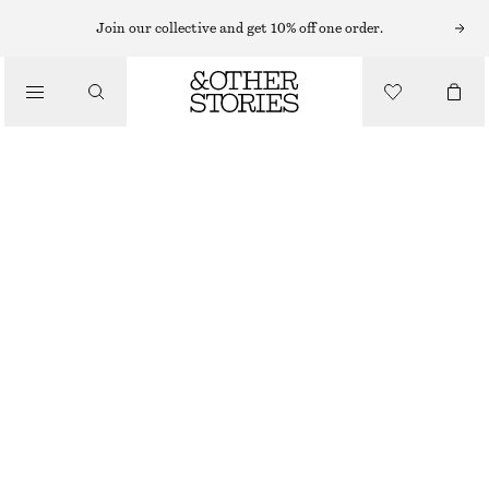
HATTAR, KEPSAR OCH MÖSSOR
Join our collective and get 10% off one order.
VÄVD STRÅHATT
/
450 KR
ACCESSOARER
LJUSTURKOS
XS/S
M/L
Storleksguide
STORLEK