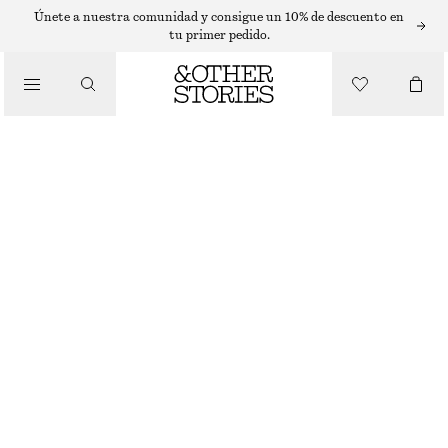
T-SHIRTS
Únete a nuestra comunidad y consigue un 10% de descuento en
tu primer pedido.
/
TOPS Y CAMISETAS
CAMISETA FRUNCIDA DE CUELLO EN PICO
€ 22
€ 35
ÚLTIMA OPORTUNIDAD
/
ROPA
ROSA
XS
S
M
L