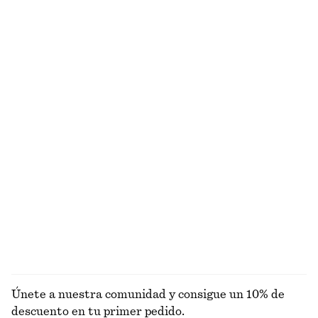
Vestido midi lencero con escote en pico
Traje de baño de escote en pico
€ 65
€ 89
€ 45
€ 69
Última oportunidad
Última oportunidad
Pantalones cortos tipo sastre de lino
Camiseta larga ajustada
€ 45
€ 69
€ 29
€ 59
Última oportunidad
Última oportunidad
+
1
Top de punto drapeado
Chaleco vaquero entallado
€ 22
€ 49
€ 35
€ 89
Última oportunidad
Última oportunidad
EXPLORAR TOPS Y CAMISETAS
Únete a nuestra comunidad y consigue un 10% de
descuento en tu primer pedido.