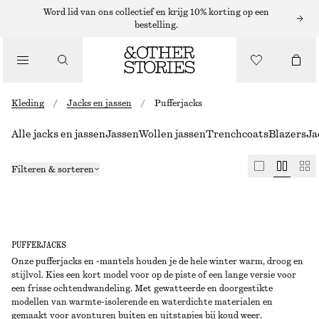
Word lid van ons collectief en krijg 10% korting op een
bestelling.
Kleding
/
Jacks en jassen
/
Pufferjacks
Alle jacks en jassen
Jassen
Wollen jassen
Trenchcoats
Blazers
Ja
Filteren & sorteren
PUFFERJACKS
Onze pufferjacks en -mantels houden je de hele winter warm, droog en
stijlvol. Kies een kort model voor op de piste of een lange versie voor
een frisse ochtendwandeling. Met gewatteerde en doorgestikte
modellen van warmte-isolerende en waterdichte materialen en
gemaakt voor avonturen buiten en uitstapjes bij koud weer.