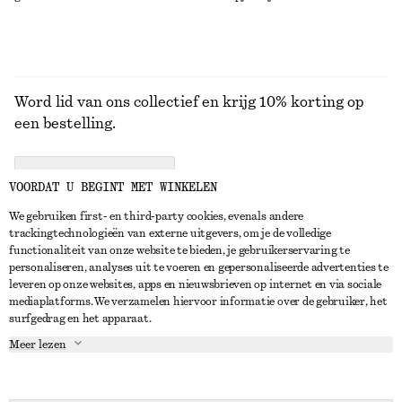
Word lid van ons collectief en krijg 10% korting op
een bestelling.
CREATE ACCOUNT
VOORDAT U BEGINT MET WINKELEN
We gebruiken first- en third-party cookies, evenals andere
trackingtechnologieën van externe uitgevers, om je de volledige
NEEM CONTACT OP
functionaliteit van onze website te bieden, je gebruikerservaring te
personaliseren, analyses uit te voeren en gepersonaliseerde advertenties te
Neem contact met ons op
Instagram
leveren op onze websites, apps en nieuwsbrieven op internet en via sociale
KLANTENSERVICE
mediaplatforms. We verzamelen hiervoor informatie over de gebruiker, het
Store locator
Pinterest
surfgedrag en het apparaat.
Betaling
OVER ONS
Partners
Facebook
Meer lezen
Levering
Over ons
Carrière
YouTube
Retouren en terugbetalingen
In de maak