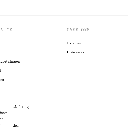
RVICE
OVER ONS
Over ons
In de maak
ugbetalingen
t
gen
ng
chillenbeslechting
iteit
aarden
es
,
oorwaarden