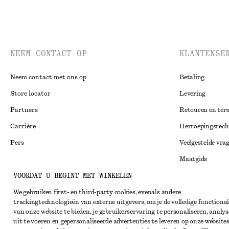
NEEM CONTACT OP
KLANTENSE
Neem contact met ons op
Betaling
Store locator
Levering
Partners
Retouren en ter
Carrière
Herroepingsrech
Pers
Veelgestelde vra
Maatgids
VOORDAT U BEGINT MET WINKELEN
Studentenkorti
Instagram
Alternatieve ges
We gebruiken first- en third-party cookies, evenals andere
Pinterest
trackingtechnologieën van externe uitgevers, om je de volledige functional
Algemene voorw
Facebook
van onze website te bieden, je gebruikerservaring te personaliseren, analys
uit te voeren en gepersonaliseerde advertenties te leveren op onze websites
Lidmaatschapsv
YouTube