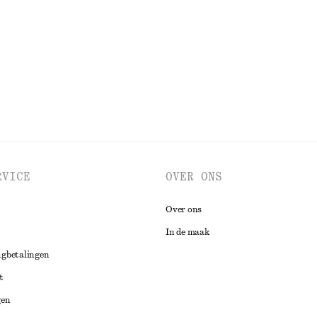
Nieuw
100% silk
BEKIJK ALLE ROKKEN
RVICE
OVER ONS
Over ons
In de maak
ugbetalingen
t
gen