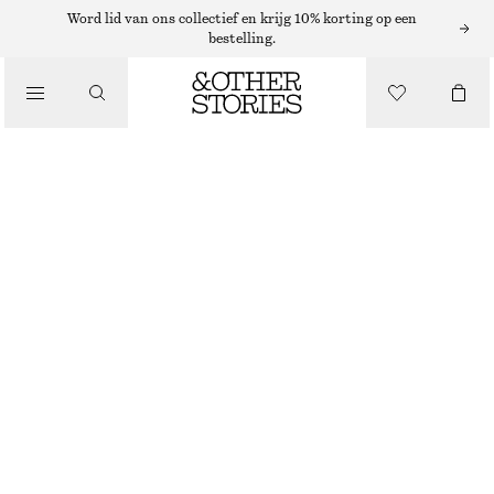
ARMBANDEN
Word lid van ons collectief en krijg 10% korting op een
bestelling.
/
SIERADEN
MANCHETARMBAND MET ONREGELMATIGE VORM
/
€ 29
ACCESSOIRES
GOUDKLEURIG
XS/S
M/L
Maattabel
MAAT