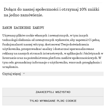
Dołącz do naszej społeczności i otrzymaj 10% zniżki
na jedno zamówienie.
ZANIM ZACZNIESZ ZAKUPY
CREATE ACCOUNT
Używamy plików cookie własnych i zewnętrznych, w tym innych
technologii śledzenia od zewnętrznych wydawców, aby zapewnić Ci pełną
funkcjonalność naszej witryny, dostosować Twoje doświadczenia
SKONTAKTUJ SIĘ Z NAMI
użytkownika, przeprowadzać analizy i dostarczać spersonalizowane
reklamy na naszych stronach internetowych, w aplikacjach i biuletynach w
Skontaktuj się z nami
Instagram
Internecie oraz za pośrednictwem platform mediów społecznościowych. W
OBSŁUGA KLIENTA
tym celu gromadzimy informacje o użytkowniku, wzorcach przeglądania i
Wyszukiwarka sklepów
Pinterest
urządzeniu.
Płatności
O NAS
Partnerzy
Facebook
Czytaj więcej
Karta podarunkowa
O nas
Kariera
Youtube
Dostawa
W trakcie tworzenia
Media
TikTok
Zwroty
ZAAKCEPTUJ WSZYSTKO
Prawo odstąpienia od umowy
TYLKO WYMAGANE PLIKI COOKIE
Często zadawane pytania