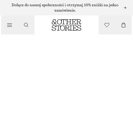
SUKIENKI MAXI
Dołącz do naszej społeczności i otrzymaj 10% zniżki na jedno
zamówienie.
/
SUKIENKI
SUKIENKA MAXI Z FALBANKAMI
270 ZŁ
/
NAJNIŻSZA CENA W CIĄGU OSTATNICH 30 DNI PRZED OBNIŻKĄ:
270 ZŁ
UBRANIA
CENA REGULARNA:
530 ZŁ
OSTATNIA SZANSA
ŻÓŁTY/FIOLETOWY NADRUK
32
34
36
38
40
42
44