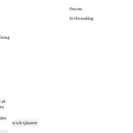
Om oss
In the making
alning
lösning
t på
era
delning
ålet
r cookies och tjänster
ande