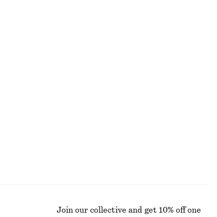
+
5
Triangelformad scarf i siden och kashmir
550 kr
New
Silk-cashmere
+
8
Vida jeans
990 kr
+
5
form
V-ringad maxiklänning
1090 kr
New
Join our collective and get 10% off one