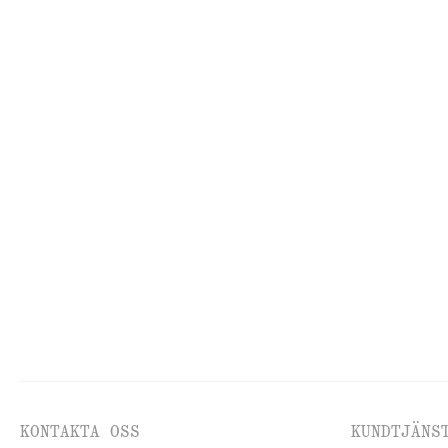
Cardigan i mohairblandning
Ribbad långärm
1590 kr
320 kr
New
Lång ullkappa med sjalkrage
Kofta i merinou
2990 kr
790 kr
New
100 % merin
adidas Ghost Sprint Ballerinaskor
Croppade jeans 
1095 kr
890 kr
New
KONTAKTA OSS
KUNDTJÄNS