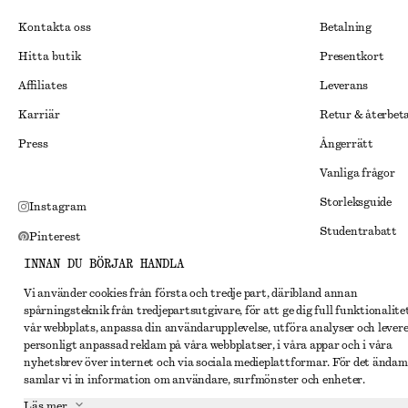
Kontakta oss
Betalning
Hitta butik
Presentkort
Affiliates
Leverans
Karriär
Retur & återbet
Press
Ångerrätt
Vanliga frågor
Storleksguide
Instagram
Studentrabatt
Pinterest
Alternativ tvist
INNAN DU BÖRJAR HANDLA
Facebook
Villkor
Vi använder cookies från första och tredje part, däribland annan
Youtube
spårningsteknik från tredjepartsutgivare, för att ge dig full funktionalite
Medlemsvillkor
TikTok
vår webbplats, anpassa din användarupplevelse, utföra analyser och lever
personligt anpassad reklam på våra webbplatser, i våra appar och i våra
Cookies och data
nyhetsbrev över internet och via sociala medieplattformar. För det ändam
Inställningar fö
samlar vi in information om användare, surfmönster och enheter.
Läs mer
Sekretessmeddel