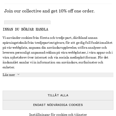
Join our collective and get 10% off one order.
CREATE ACCOUNT
INNAN DU BÖRJAR HANDLA
Vi använder cookies från första och tredje part, däribland annan
spårningsteknik från tredjepartsutgivare, för att ge dig full funktionalitet
KONTAKTA OSS
på vår webbplats, anpassa din användarupplevelse, utföra analyser och
leverera personligt anpassad reklam på våra webbplatser, i våra appar och i
Kontakta oss
Instagram
våra nyhetsbrev över internet och via sociala medieplattformar. För det
KUNDTJÄNST
ändamålet samlar vi in information om användare, surfmönster och
Hitta butik
Pinterest
enheter.
Betalning
OM
Affiliates
Facebook
Läs mer
Presentkort
Om oss
Karriär
Youtube
Leverans
In the making
Press
TikTok
Retur & återbetalning
TILLÅT ALLA
Ångerrätt
ENDAST NÖDVÄNDIGA COOKIES
Vanliga frågor
© 2026 & OTHER STORIES
Inställningar för cookies och tjänster