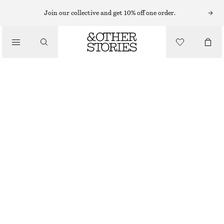
MIDIKLÄNNINGAR
Join our collective and get 10% off one order.
/
KLÄNNINGAR
ASYMMETRISK MIDIKLÄNNING
990 KR
1390 KR
/
LAST CHANCE
KLÄDER
LJUSBLÅ/BLOMMOR
32
34
36
38
40
42
44