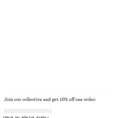
450 kr
690 kr
450 kr
1090 kr
Last chance
Last chance
Midilång slipklänning i satin
V-ringad midiklänning i slipmodell
990 kr
650 kr
990 kr
Last chance
+
3
Utsvängda jeans med pressveck
Lädersandaler med ringdetalj
690 kr
1090 kr
1290 kr
Last chance
UTFORSKA ALLA KLÄNNINGAR
Join our collective and get 10% off one order.
CREATE ACCOUNT