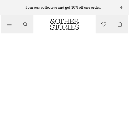
MIDIKLÄNNINGAR
Join our collective and get 10% off one order.
/
KLÄNNINGAR
MIDIKLÄNNING I VISKOS- OCH SIDENBLANDNING
1090 KR
1590 KR
/
LAST CHANCE
KLÄDER
LJUSBLÅ
32
34
36
38
40
42
44