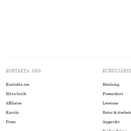
100% bomull
Last chance
KONTAKTA OSS
KUNDTJÄNS
Kontakta oss
Betalning
Hitta butik
Presentkort
Affiliates
Leverans
Karriär
Retur & återbet
Press
Ångerrätt