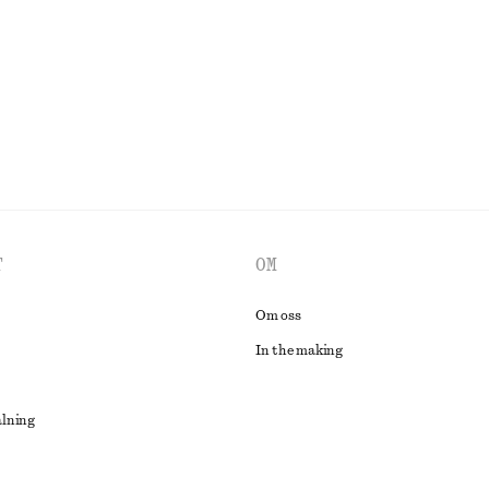
Last chance
Online exclusive
UTFORSKA ALLA BADKLÄDER
T
OM
Om oss
In the making
alning