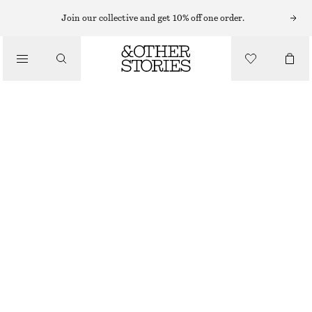
Join our collective and get 10% off one order.
/
BIKINIS
/
TREKANTSBIKINITOPP
BADKLÄDER
250 KR
320 KR
LAST CHANCE
/
KLÄDER
VIT/BLOMMIG
32
34
36
38
40
42
44