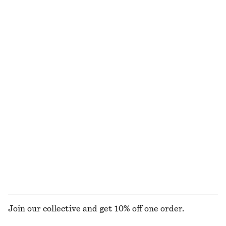
Stickad topp i alpackablandning
Bikinitrosa med hög midja
790 kr
320 kr
Figurnära linne
Knälång slipkjol
120 kr
220 kr
790 kr
Last chance
Boxig t-shirt i bomull
Baddräkt med fyrkantig halsringning
270 kr
690 kr
100% ekologisk bomull
+
5
UTFORSKA ALLA BADKLÄDER
Join our collective and get 10% off one order.