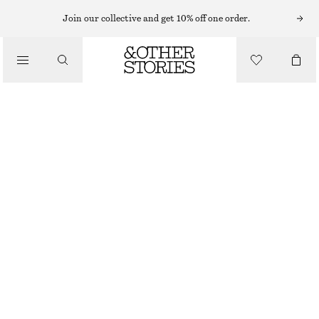
Join our collective and get 10% off one order.
/
BIKINIS
BIKINITROSA MED KNYTNING I SIDAN
/
BADKLÄDER
320 KR
/
KLÄDER
VIT MED SVARTA DETALJER
32
34
36
38
40
42
44
Storleksguide
STORLEK