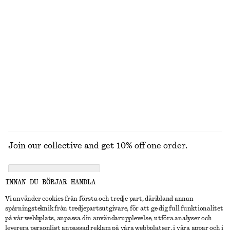
100% bomull
Stickad t-shirt i bomull
Miniklänning i linne
690 kr
890 kr
100% bomull
New
100% linne
UTFORSKA ALLA BADKLÄDER
Join our collective and get 10% off one order.
CREATE ACCOUNT
INNAN DU BÖRJAR HANDLA
Vi använder cookies från första och tredje part, däribland annan
spårningsteknik från tredjepartsutgivare, för att ge dig full funktionalitet
KONTAKTA OSS
på vår webbplats, anpassa din användarupplevelse, utföra analyser och
leverera personligt anpassad reklam på våra webbplatser, i våra appar och i