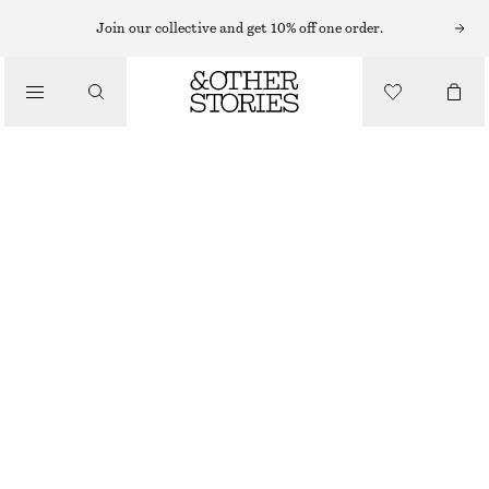
Join our collective and get 10% off one order.
/
BIKINIS
STRUKTURMÖNSTRAD BIKINITROSA
/
BADKLÄDER
320 KR
/
KLÄDER
RÖD
32
34
36
38
40
42
44
Storleksguide
STORLEK