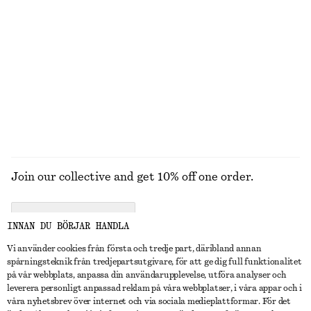
Minikjol i linneblandning
T-shirt i bomull med rund hals
890 kr
270 kr
Linne-siden
100% bomull
+
12
UTFORSKA ALLA BADKLÄDER
Join our collective and get 10% off one order.
CREATE ACCOUNT
INNAN DU BÖRJAR HANDLA
Vi använder cookies från första och tredje part, däribland annan
spårningsteknik från tredjepartsutgivare, för att ge dig full funktionalitet
KONTAKTA OSS
på vår webbplats, anpassa din användarupplevelse, utföra analyser och
leverera personligt anpassad reklam på våra webbplatser, i våra appar och i
Kontakta oss
Instagram
våra nyhetsbrev över internet och via sociala medieplattformar. För det
KUNDTJÄNST