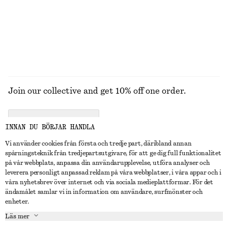
100% siden
UTFORSKA ALLA SMYCKEN
Join our collective and get 10% off one order.
CREATE ACCOUNT
INNAN DU BÖRJAR HANDLA
Vi använder cookies från första och tredje part, däribland annan
spårningsteknik från tredjepartsutgivare, för att ge dig full funktionalitet
KONTAKTA OSS
på vår webbplats, anpassa din användarupplevelse, utföra analyser och
leverera personligt anpassad reklam på våra webbplatser, i våra appar och i
Kontakta oss
Instagram
våra nyhetsbrev över internet och via sociala medieplattformar. För det
KUNDTJÄNST
ändamålet samlar vi in information om användare, surfmönster och
Hitta butik
Pinterest
enheter.
Betalning
OM
Affiliates
Facebook
Läs mer
Presentkort