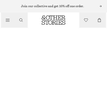
ARMBAND
Join our collective and get 10% off one order.
/
SMYCKEN
ARMBAND MED BERLOCKER
/
ACCESSOARER
270 KR
OUT OF STOCK
GULD
XS/S
M/L