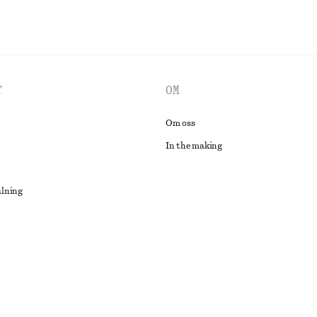
T
OM
Om oss
In the making
alning
lösning