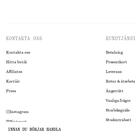
KONTAKTA OSS
KUNDTJÄNS
Kontakta oss
Betalning
Hitta butik
Presentkort
Affiliates
Leverans
Karriär
Retur & återbet
Press
Ångerrätt
Vanliga frågor
Storleksguide
Instagram
Studentrabatt
Pinterest
INNAN DU BÖRJAR HANDLA
Alternativ tvist
Facebook