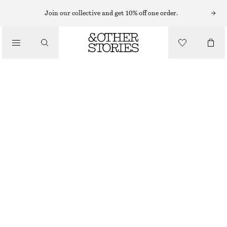
MIDIKLÄNNINGAR
Join our collective and get 10% off one order.
/
KLÄNNINGAR
FIGURNÄRA MIDIKLÄNNING I BOMULLSTRIKÅ
320 KR
790 KR
TIDIGARE NEDSATT PRIS:
370 KR
/
KLÄDER
LAST CHANCE
MULLVAD
XS
S
M
L