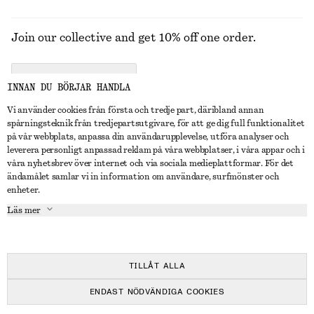
Join our collective and get 10% off one order.
CREATE ACCOUNT
INNAN DU BÖRJAR HANDLA
Vi använder cookies från första och tredje part, däribland annan
spårningsteknik från tredjepartsutgivare, för att ge dig full funktionalitet
KONTAKTA OSS
på vår webbplats, anpassa din användarupplevelse, utföra analyser och
leverera personligt anpassad reklam på våra webbplatser, i våra appar och i
Kontakta oss
Instagram
våra nyhetsbrev över internet och via sociala medieplattformar. För det
KUNDTJÄNST
ändamålet samlar vi in information om användare, surfmönster och
Hitta butik
Pinterest
enheter.
Betalning
OM
Affiliates
Facebook
Läs mer
Presentkort
Om oss
Karriär
Youtube
Leverans
In the making
Press
TikTok
Retur & återbetalning
TILLÅT ALLA
Ångerrätt
ENDAST NÖDVÄNDIGA COOKIES
Vanliga frågor