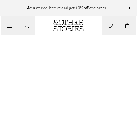
ÖRHÄNGEN
Join our collective and get 10% off one order.
/
SMYCKEN
HOOPS MED LABRADORIT
/
ACCESSOARER
270 KR
OUT OF STOCK
GULD
ONESIZE
STORLEK