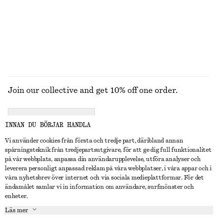
890 kr
270 kr
100% bomull
UTFORSKA ALLA SMYCKEN
Join our collective and get 10% off one order.
CREATE ACCOUNT
INNAN DU BÖRJAR HANDLA
Vi använder cookies från första och tredje part, däribland annan
spårningsteknik från tredjepartsutgivare, för att ge dig full funktionalitet
KONTAKTA OSS
på vår webbplats, anpassa din användarupplevelse, utföra analyser och
leverera personligt anpassad reklam på våra webbplatser, i våra appar och i
Kontakta oss
Instagram
våra nyhetsbrev över internet och via sociala medieplattformar. För det
KUNDTJÄNST
ändamålet samlar vi in information om användare, surfmönster och
Hitta butik
Pinterest
enheter.
Betalning
OM
Affiliates
Facebook
Läs mer
Presentkort