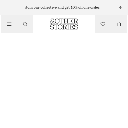
Join our collective and get 10% off one order.
/
TOPPAR & T-SHIRTS
ÄRMLÖS TOPP MED SCARFDETALJ
790 KR
/
KLÄDER
LJUSGUL
32
34
36
38
40
42
44
Storleksguide
STORLEK