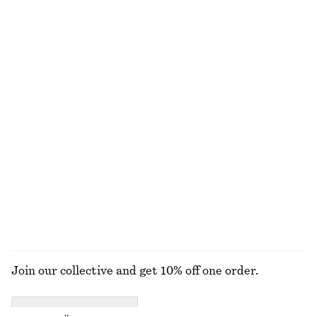
990 kr
990 kr
Skräddade linnebyxor
Stiftörhängen med sammanlänkade böjda element
990 kr
270 kr
New
New
100% linne
Miniklänning med scarf-fåll
T-shirt i bomull med rund hals
990 kr
270 kr
100% ekologisk bomull
+
11
UTFORSKA ALLA TOPPAR & T-SHIRTS
Join our collective and get 10% off one order.
CREATE ACCOUNT