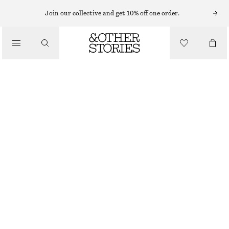
Join our collective and get 10% off one order.
/
TOPPAR & T-SHIRTS
TRANSPARENT LINNE I SATINJACQUARD
490 KR
890 KR
LAST CHANCE
/
KLÄDER
GRÅ
32
34
36
38
40
42
44