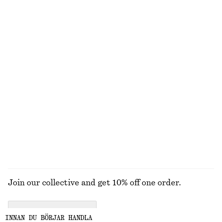
490 kr
890 kr
550 kr
790 kr
Last chance
Last chance
Trikåtopp med vridna axeldetaljer
Kort T-shirt med smal passform
370 kr
250 kr
690 kr
Last chance
Sammetstopp med smala axelband
Pikétröja i bomull
370 kr
690 kr
290 kr
550 kr
Last chance
Last chance
UTFORSKA ALLA TOPPAR & T-SHIRTS
Join our collective and get 10% off one order.
CREATE ACCOUNT
INNAN DU BÖRJAR HANDLA