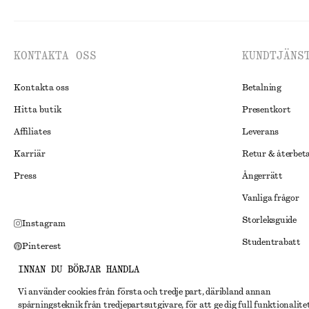
KONTAKTA OSS
KUNDTJÄNS
Kontakta oss
Betalning
Hitta butik
Presentkort
Affiliates
Leverans
Karriär
Retur & återbet
Press
Ångerrätt
Vanliga frågor
Storleksguide
Instagram
Studentrabatt
Pinterest
Alternativ tvist
Facebook
INNAN DU BÖRJAR HANDLA
Villkor
Youtube
Vi använder cookies från första och tredje part, däribland annan
spårningsteknik från tredjepartsutgivare, för att ge dig full funktionalite
Medlemsvillkor