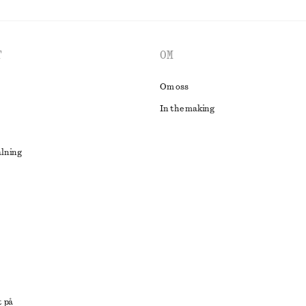
T
OM
Om oss
In the making
alning
lösning
t på