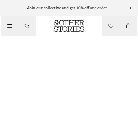
Join our collective and get 10% off one order.
/
BIKINIS
/
BANDEAU-BIKINITOPP MED KNYTNING FRAM
BADKLÄDER
370 KR
OUT OF STOCK
/
KLÄDER
VIT MED SVARTA DETALJER
32
34
36
38
40
42
44