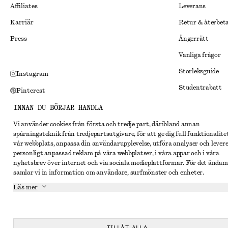
Affiliates
Leverans
Karriär
Retur & återbet
Press
Ångerrätt
Vanliga frågor
Storleksguide
Instagram
Studentrabatt
Pinterest
Alternativ tvist
Facebook
INNAN DU BÖRJAR HANDLA
Villkor
Youtube
Vi använder cookies från första och tredje part, däribland annan
spårningsteknik från tredjepartsutgivare, för att ge dig full funktionalite
Medlemsvillkor
TikTok
vår webbplats, anpassa din användarupplevelse, utföra analyser och lever
Cookies och data
personligt anpassad reklam på våra webbplatser, i våra appar och i våra
nyhetsbrev över internet och via sociala medieplattformar. För det ändam
Inställningar fö
samlar vi in information om användare, surfmönster och enheter.
Sekretessmeddel
Läs mer
Användarvillkor
Tillgänglighetsp
TILLÅT ALLA