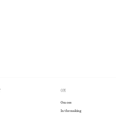
+
1
 i linne
Midikjol i bomull
990 kr
100% bomull
Slipklänning med dubbla axelband
1290 kr
UTFORSKA ALLA KLÄNNINGAR
T
OM
Om oss
In the making