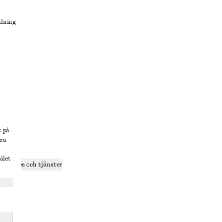
alning
lösning
t på
era
delning
ålet
r cookies och tjänster
ande
olicy