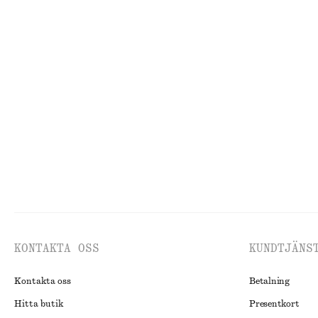
Utsvängd midiklänning i linne
Skräddade shorts
1090 kr
790 kr
New
100% linne
New
Skjorta med plisserad midja
Vågigt armband
790 kr
370 kr
KONTAKTA OSS
KUNDTJÄNS
Kontakta oss
Betalning
Hitta butik
Presentkort