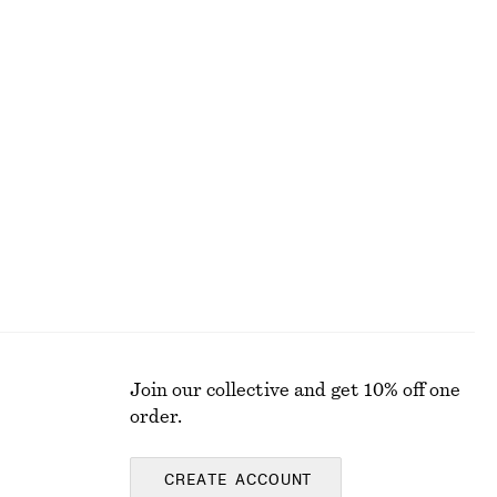
Ärmlös topp
370 kr
+
5
Boxig t-shirt i bomull
270 kr
100% ekologisk bomull
Join our collective and get 10% off one
order.
CREATE ACCOUNT