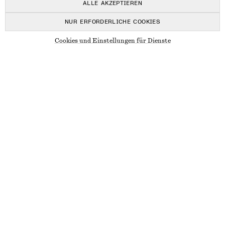
ALLE AKZEPTIEREN
NUR ERFORDERLICHE COOKIES
Cookies und Einstellungen für Dienste
Mich benachrichtigen
ÖSTERREICH
DEUTSCH
BELGIEN
ENGLISCH
BULGARIEN
ENGLISCH
CHINA
MANDARIN
KROATIEN
ENGLISCH