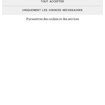
TOUT ACCEPTER
UNIQUEMENT LES COOKIES NÉCESSAIRES
Paramètres des cookies et des services
M’avertir
AUTRICHE
ALLEMAND
BELGIQUE
ANGLAIS
BULGARIE
ANGLAIS
CHINE
MANDARIN
CROATIE
ANGLAIS