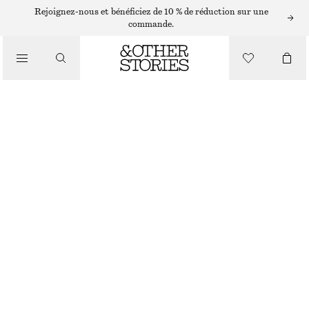
Rejoignez-nous et bénéficiez de 10 % de réduction sur une
commande.
/
SOINS POUR LE CORPS
LOTIONS POUR LES MAINS SARDONYX FIRE
€ 12
SARDONYX FIRE
+
10
/
BEAUTÉ
CHOISIR UNE TAILLE
Trouver en magasin