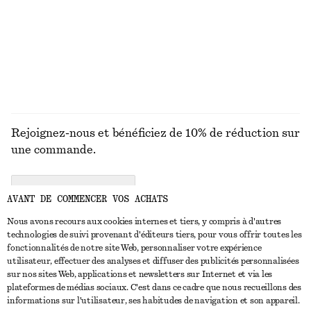
Rejoignez-nous et bénéficiez de 10% de réduction sur
une commande.
CREATE ACCOUNT
AVANT DE COMMENCER VOS ACHATS
Nous avons recours aux cookies internes et tiers, y compris à d'autres
technologies de suivi provenant d'éditeurs tiers, pour vous offrir toutes les
NOUS CONTACTER
fonctionnalités de notre site Web, personnaliser votre expérience
utilisateur, effectuer des analyses et diffuser des publicités personnalisées
Nous contacter
Instagram
sur nos sites Web, applications et newsletters sur Internet et via les
SERVICE CLIENT
plateformes de médias sociaux. C'est dans ce cadre que nous recueillons des
Trouver un magasin
Pinterest
informations sur l'utilisateur, ses habitudes de navigation et son appareil.
Paiement