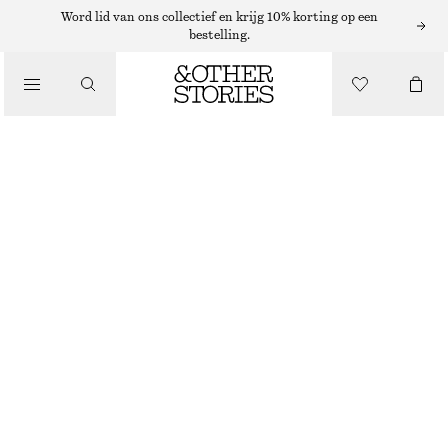
Word lid van ons collectief en krijg 10% korting op een
bestelling.
/
JURKEN EN JUMPSUITS
ASYMMETRISCHE MIDI-WIKKELJURK MET GEKNOOPT DETAIL
€ 79
€ 129
LAATSTE KANS
/
KLEDING
LICHTGEEL
32
34
36
38
40
42
44