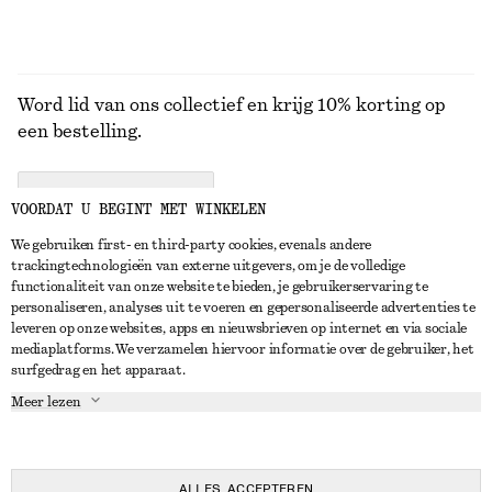
Word lid van ons collectief en krijg 10% korting op
een bestelling.
CREATE ACCOUNT
VOORDAT U BEGINT MET WINKELEN
We gebruiken first- en third-party cookies, evenals andere
trackingtechnologieën van externe uitgevers, om je de volledige
NEEM CONTACT OP
functionaliteit van onze website te bieden, je gebruikerservaring te
personaliseren, analyses uit te voeren en gepersonaliseerde advertenties te
Neem contact met ons op
Instagram
leveren op onze websites, apps en nieuwsbrieven op internet en via sociale
KLANTENSERVICE
mediaplatforms. We verzamelen hiervoor informatie over de gebruiker, het
Store locator
Pinterest
surfgedrag en het apparaat.
Betaling
OVER ONS
Partners
Facebook
Meer lezen
Levering
Over ons
Carrière
YouTube
Retouren en terugbetalingen
In de maak
Pers
TikTok
Herroepingsrecht
ALLES ACCEPTEREN