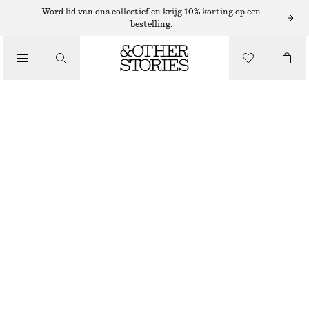
OORBELLEN
Word lid van ons collectief en krijg 10% korting op een
bestelling.
/
SIERADEN
OORBELLEN MET KRALENHANGER
/
€ 35
ACCESSOIRES
NIET OP VOORRAAD
ZILVER
ONESIZE
MAAT