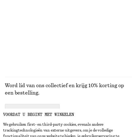
Oversized utility-jack
Overjas met riem
€ 249
€ 149
Nieuw
Cropped bomberjack
Jack met corduroykraag
€ 149
€ 129
Nieuw
Nieuw
BEKIJK ALLE SIERADEN
Word lid van ons collectief en krijg 10% korting op
een bestelling.
CREATE ACCOUNT
VOORDAT U BEGINT MET WINKELEN
We gebruiken first- en third-party cookies, evenals andere
trackingtechnologieën van externe uitgevers, om je de volledige
NEEM CONTACT OP
functionaliteit van onze website te bieden, je gebruikerservaring te