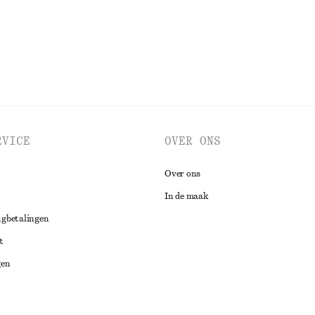
BEKIJK ALLE SIERADEN
RVICE
OVER ONS
Over ons
In de maak
ugbetalingen
t
gen
ng