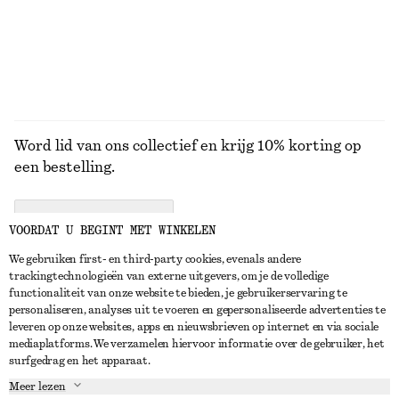
+
7
BEKIJK ALLE SIERADEN
Word lid van ons collectief en krijg 10% korting op
een bestelling.
CREATE ACCOUNT
VOORDAT U BEGINT MET WINKELEN
We gebruiken first- en third-party cookies, evenals andere
trackingtechnologieën van externe uitgevers, om je de volledige
NEEM CONTACT OP
functionaliteit van onze website te bieden, je gebruikerservaring te
personaliseren, analyses uit te voeren en gepersonaliseerde advertenties te
Neem contact met ons op
Instagram
leveren op onze websites, apps en nieuwsbrieven op internet en via sociale
KLANTENSERVICE
mediaplatforms. We verzamelen hiervoor informatie over de gebruiker, het
Store locator
Pinterest
surfgedrag en het apparaat.
Betaling
OVER ONS
Partners
Facebook
Meer lezen
Levering