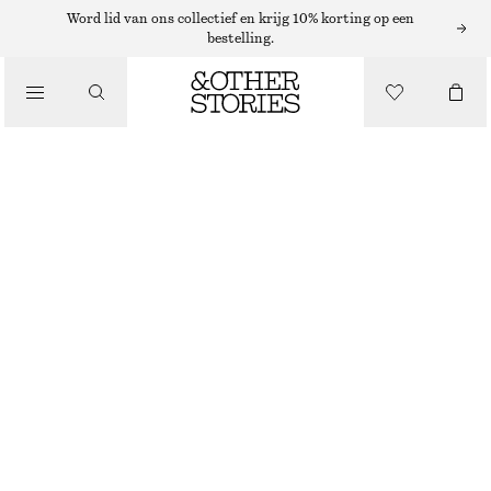
KETTINGEN
Word lid van ons collectief en krijg 10% korting op een
bestelling.
/
SIERADEN
CHUNKY SCHAKELKETTING
/
€ 39
ACCESSOIRES
ZILVER
ONESIZE
MAAT