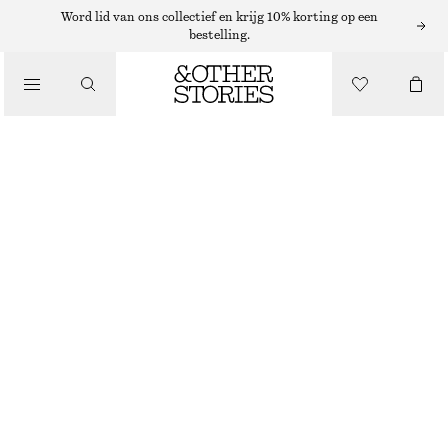
Word lid van ons collectief en krijg 10% korting op een
bestelling.
/
TOPS EN T-SHIRTS
NAUWSLUITEND T-SHIRT VAN JERSEY
€ 25
/
KLEDING
WIT
XS
S
M
L
Maattabel
MAAT