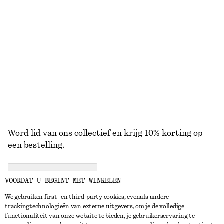
€ 22
€ 35
+
1
Cropped broek met wijde, ronde pijpen
Gerimpelde top
€ 89
€ 49
Nieuw
BEKIJK ALLE TOPS EN T-SHIRTS
Word lid van ons collectief en krijg 10% korting op
een bestelling.
CREATE ACCOUNT
VOORDAT U BEGINT MET WINKELEN
We gebruiken first- en third-party cookies, evenals andere
trackingtechnologieën van externe uitgevers, om je de volledige
NEEM CONTACT OP
functionaliteit van onze website te bieden, je gebruikerservaring te