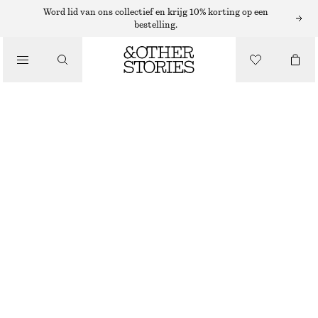
Word lid van ons collectief en krijg 10% korting op een
bestelling.
ROKKEN
/
KLEDING
GERAFELDE DENIM MIDI-ROK
€ 89
NIET OP VOORRAAD
ZWART
32
34
36
38
40
42
44