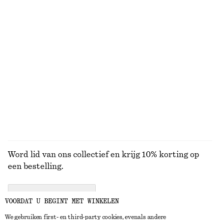
KNITWEAR
JURKEN
ACCESSOIRES
JACKS EN
JASSEN
Word lid van ons collectief en krijg 10% korting op
een bestelling.
CREATE ACCOUNT
VOORDAT U BEGINT MET WINKELEN
We gebruiken first- en third-party cookies, evenals andere