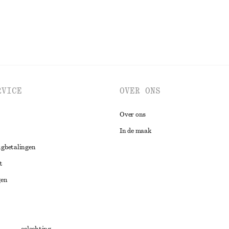
RVICE
OVER ONS
Over ons
In de maak
ugbetalingen
t
gen
ng