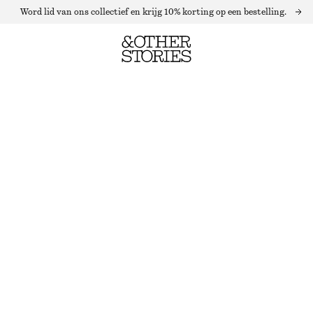
Word lid van ons collectief en krijg 10% korting op een bestelling.
WOLLEN TOP MET LANGE MOUWEN
ZWART
XS
S
M
L
Maattabel
MAAT