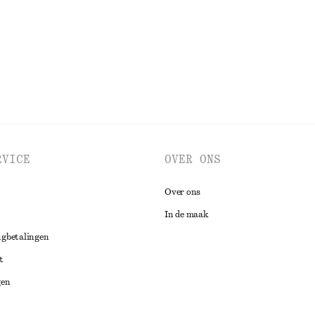
BEKIJK ALLE SIERADEN
RVICE
OVER ONS
Over ons
In de maak
ugbetalingen
t
gen