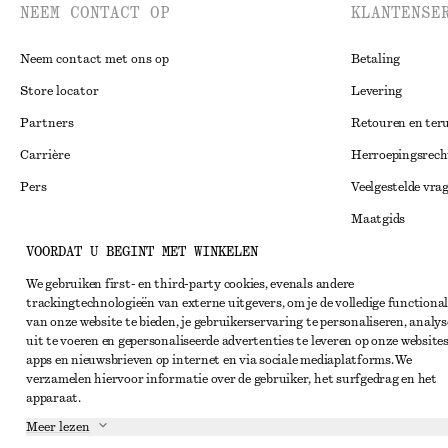
NEEM CONTACT OP
KLANTENSE
Neem contact met ons op
Betaling
Store locator
Levering
Partners
Retouren en ter
Carrière
Herroepingsrech
Pers
Veelgestelde vra
Maatgids
VOORDAT U BEGINT MET WINKELEN
Studentenkorti
Instagram
Alternatieve ges
We gebruiken first- en third-party cookies, evenals andere
Pinterest
trackingtechnologieën van externe uitgevers, om je de volledige functional
Algemene voorw
Facebook
van onze website te bieden, je gebruikerservaring te personaliseren, analys
uit te voeren en gepersonaliseerde advertenties te leveren op onze websites
Lidmaatschapsv
YouTube
apps en nieuwsbrieven op internet en via sociale mediaplatforms. We
verzamelen hiervoor informatie over de gebruiker, het surfgedrag en het
Cookieverklarin
TikTok
apparaat.
Cookie- en servi
Meer lezen
Privacyverklari