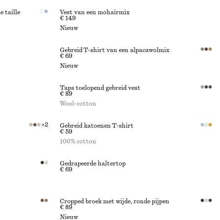
 taille
Vest van een mohairmix
€ 149
Nieuw
Gebreid T-shirt van een alpacawolmix
€ 69
Nieuw
Taps toelopend gebreid vest
€ 89
Wool-cotton
+
2
Gebreid katoenen T-shirt
€ 59
100% cotton
Gedrapeerde haltertop
€ 69
Cropped broek met wijde, ronde pijpen
€ 89
Nieuw