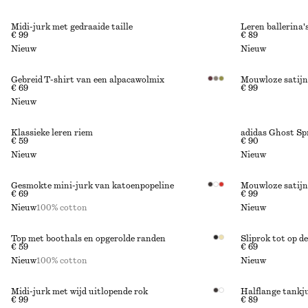
Midi-jurk met gedraaide taille
Leren ballerina'
€ 99
€ 89
Nieuw
Nieuw
Gebreid T-shirt van een alpacawolmix
Mouwloze satijn
€ 69
€ 99
Nieuw
Klassieke leren riem
adidas Ghost Spr
€ 59
€ 90
Nieuw
Nieuw
Gesmokte mini-jurk van katoenpopeline
Mouwloze satijn
€ 69
€ 99
Nieuw
100% cotton
Nieuw
Top met boothals en opgerolde randen
Sliprok tot op de
€ 59
€ 69
Nieuw
100% cotton
Nieuw
Midi-jurk met wijd uitlopende rok
Halflange tankj
€ 99
€ 89