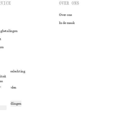
RVICE
OVER ONS
Over ons
In de maak
ugbetalingen
t
gen
ng
chillenbeslechting
iteit
aarden
es
,
oorwaarden
g
ce-instellingen
ng