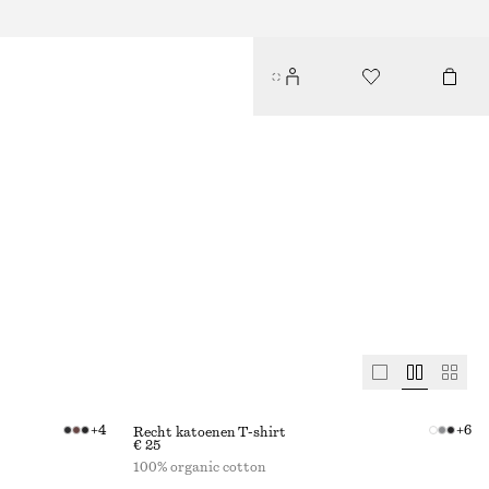
+
4
+
6
Recht katoenen T-shirt
€ 25
100% organic cotton