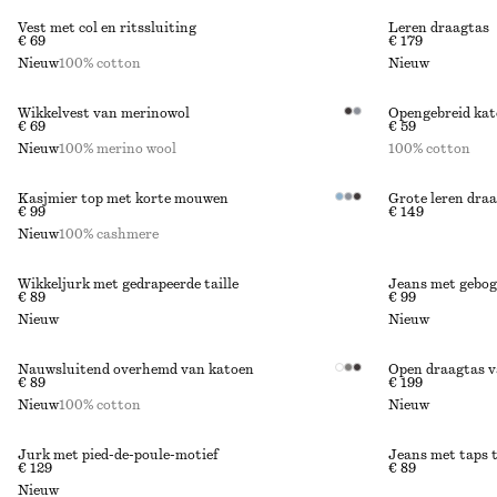
Vest met col en ritssluiting
Leren draagtas
€ 69
€ 179
Nieuw
100% cotton
Nieuw
Wikkelvest van merinowol
Opengebreid kat
€ 69
€ 59
Nieuw
100% merino wool
100% cotton
Kasjmier top met korte mouwen
Grote leren dra
€ 99
€ 149
Nieuw
100% cashmere
Wikkeljurk met gedrapeerde taille
Jeans met gebog
€ 89
€ 99
Nieuw
Nieuw
Nauwsluitend overhemd van katoen
Open draagtas v
€ 89
€ 199
Nieuw
100% cotton
Nieuw
Jurk met pied-de-poule-motief
Jeans met taps t
€ 129
€ 89
Nieuw