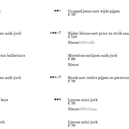
s
Cropped jeans met wijde pijpen
€ 79
+
7
en midi-jurk
Zijden blouse met print en strik aan
€ 119
Nieuw
100% silk
int ballerina's
Mouwloze satijnen midi-jurk
€ 99
Nieuw
+
7
en midi-jurk
Broek met rechte pijpen en persvo
€ 79
 knie
Linnen mini-jurk
€ 79
Nieuw
100% linen
urk
Linnen mini-jurk
€ 79