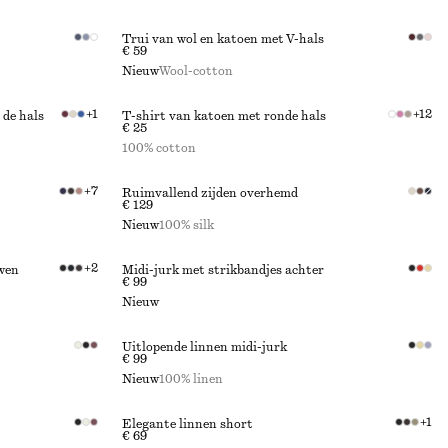
Trui van wol en katoen met V-hals
€ 59
Nieuw
Wool-cotton
+
1
+
12
 de hals
T-shirt van katoen met ronde hals
€ 25
100% cotton
+
7
Ruimvallend zijden overhemd
€ 129
Nieuw
100% silk
+
2
uwen
Midi-jurk met strikbandjes achter
€ 99
Nieuw
Uitlopende linnen midi-jurk
€ 99
Nieuw
100% linen
+
1
Elegante linnen short
€ 69