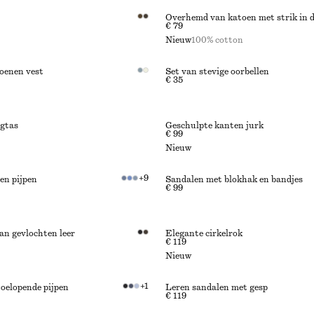
Overhemd van katoen met strik in de
€ 79
Nieuw
100% cotton
oenen vest
Set van stevige oorbellen
€ 35
agtas
Geschulpte kanten jurk
€ 99
Nieuw
+
9
en pijpen
Sandalen met blokhak en bandjes
€ 99
an gevlochten leer
Elegante cirkelrok
€ 119
Nieuw
+
1
oelopende pijpen
Leren sandalen met gesp
€ 119