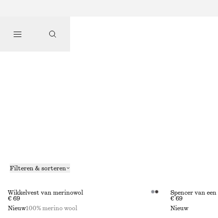
Filteren & sorteren
Wikkelvest van merinowol
Spencer van een
€ 69
€ 69
Nieuw
100% merino wool
Nieuw