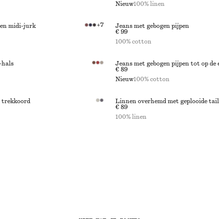
Nieuw
100% linen
+
7
en midi-jurk
Jeans met gebogen pijpen
€ 99
100% cotton
-hals
Jeans met gebogen pijpen tot op de 
€ 89
Nieuw
100% cotton
 trekkoord
Linnen overhemd met geplooide tail
€ 89
100% linen