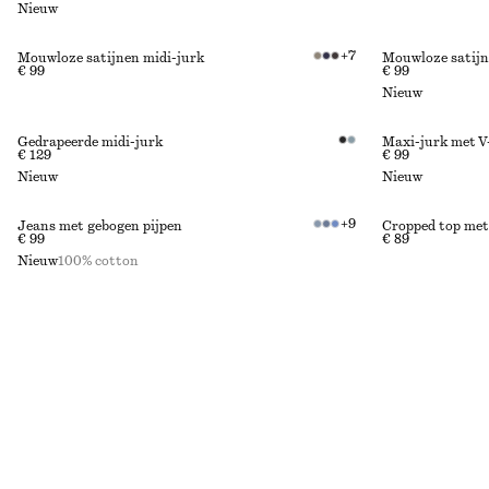
Nieuw
+
7
Mouwloze satijnen midi-jurk
Mouwloze satijn
€ 99
€ 99
Nieuw
Gedrapeerde midi-jurk
Maxi-jurk met V
€ 129
€ 99
Nieuw
Nieuw
+
9
Jeans met gebogen pijpen
Cropped top met
€ 99
€ 89
Nieuw
100% cotton