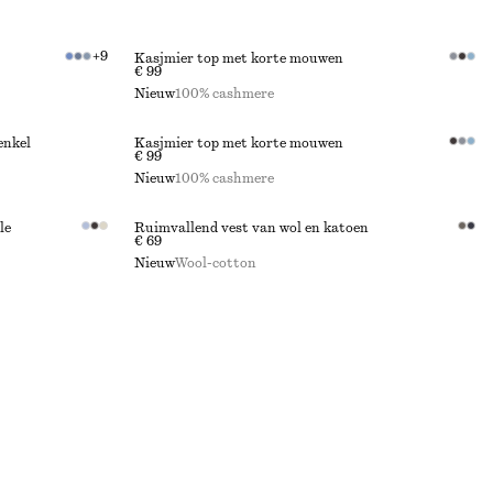
+
9
Kasjmier top met korte mouwen
€ 99
Nieuw
100% cashmere
enkel
Kasjmier top met korte mouwen
€ 99
Nieuw
100% cashmere
le
Ruimvallend vest van wol en katoen
€ 69
Nieuw
Wool-cotton