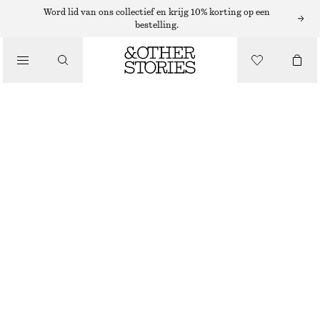
TRUIEN
Word lid van ons collectief en krijg 10% korting op een
bestelling.
/
KNITWEAR
TRUI VAN MOHAIRMIX
/
€ 99
KLEDING
DONKERBLAUW
+
8
XS
S
M
L
Maattabel
MAAT
KIES MAAT