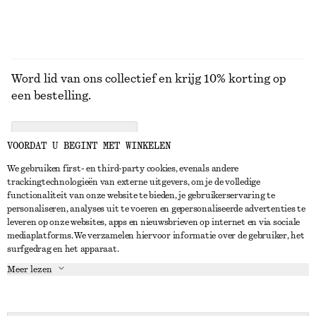
Word lid van ons collectief en krijg 10% korting op
een bestelling.
CREATE ACCOUNT
VOORDAT U BEGINT MET WINKELEN
We gebruiken first- en third-party cookies, evenals andere
trackingtechnologieën van externe uitgevers, om je de volledige
NEEM CONTACT OP
functionaliteit van onze website te bieden, je gebruikerservaring te
personaliseren, analyses uit te voeren en gepersonaliseerde advertenties te
Neem contact met ons op
Instagram
leveren op onze websites, apps en nieuwsbrieven op internet en via sociale
KLANTENSERVICE
mediaplatforms. We verzamelen hiervoor informatie over de gebruiker, het
Store locator
Pinterest
surfgedrag en het apparaat.
Betaling
OVER ONS
Partners
Facebook
Meer lezen
Levering
Over ons
Carrière
YouTube
Retouren en terugbetalingen
In de maak