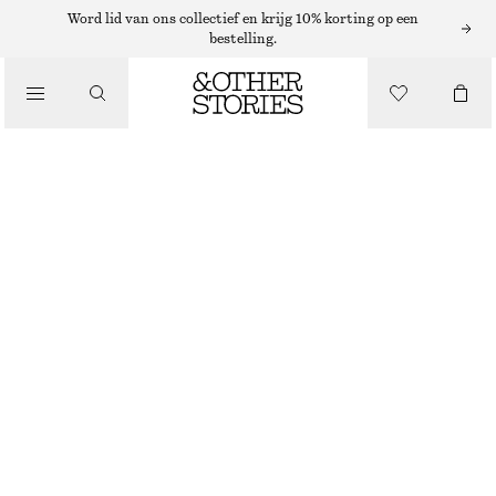
Word lid van ons collectief en krijg 10% korting op een
/
bestelling.
JACKS EN JASSEN
OVERSIZED WOLLEN JACK
€ 199
/
KLEDING
ZWART
XS
S
M
L
Maattabel
MAAT