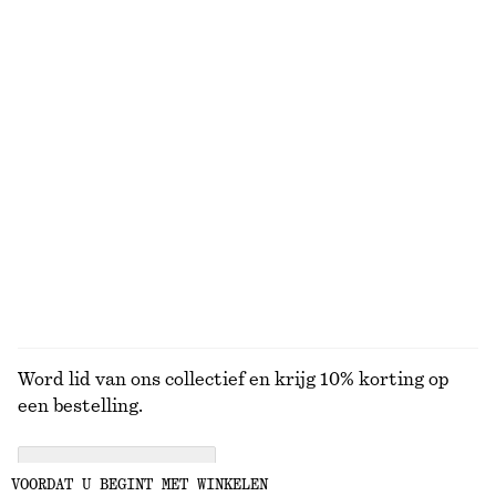
Wollen sjaal met franjes
Katoenen blouse met overslag
€ 69
€ 79
Nieuw
100% cotton
Badpak met stippen
Overhemd van katoen met strik in de taille
€ 59
€ 79
BEKIJK ALLE JACKS EN JASSEN
Word lid van ons collectief en krijg 10% korting op
een bestelling.
CREATE ACCOUNT
VOORDAT U BEGINT MET WINKELEN