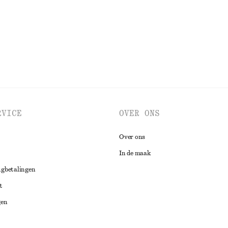
BEKIJK ALLE JACKS EN JASSEN
RVICE
OVER ONS
Over ons
In de maak
ugbetalingen
t
gen